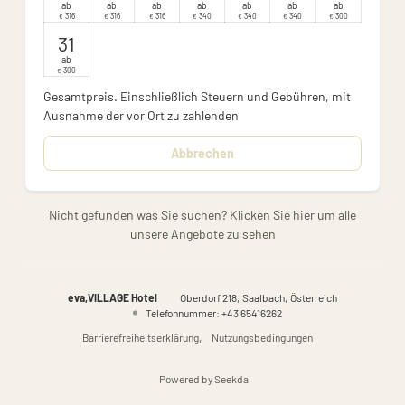
ab
ab
ab
ab
ab
ab
ab
316
316
316
340
340
340
300
€
€
€
€
€
€
€
31
ab
300
€
Gesamtpreis
. Einschließlich Steuern und Gebühren, mit
Ausnahme der vor Ort zu zahlenden
Abbrechen
Nicht gefunden was Sie suchen? Klicken Sie hier um alle
unsere Angebote zu sehen
eva,VILLAGE Hotel
Oberdorf 218
Saalbach
Österreich
Telefonnummer
:
+43 65416262
Barrierefreiheitserklärung
Nutzungsbedingungen
Powered by Seekda