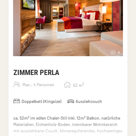
8
ZIMMER PERLA
2
Max.: 4 Personen
52
m
Doppelbett (Kingsize)
Ausziehcouch
ca. 52m² im edlen Chalet-Stil inkl. 12m² Balkon, natürliche
Materialien, Eichenholz-Boden, trennbarer Wohnbereich
mit ausziehbarer Couch, klimaregulierendes, hochwertiges