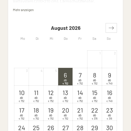
Bettsystem (200×210 cm), Lärmschutzfenster,
Badezimmer mit Badewanne, separate Regen-Dusche,
Mehr anzeigen
Dusch-WC, Nespresso Maschine, Sack-It Boxen, LED-TV
mit sky, Minibar, Safe und WIFI
August 2026
Mo
Di
Mi
Do
Fr
Sa
So
1
2
3
4
5
6
7
8
9
ab
ab
ab
ab
752
752
752
749
€
€
€
€
10
11
12
13
14
15
16
ab
ab
ab
ab
ab
ab
ab
752
752
752
752
752
752
749
€
€
€
€
€
€
€
17
18
19
20
21
22
23
ab
ab
ab
ab
ab
ab
ab
752
752
752
752
752
376
316
€
€
€
€
€
€
€
24
25
26
27
28
29
30